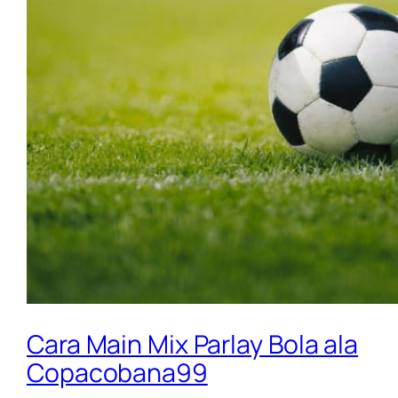
Cara Main Mix Parlay Bola ala
Copacobana99