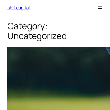
Skip
slot capital
to
content
Category:
Uncategorized