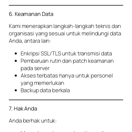
6. Keamanan Data
Kami menerapkan langkah‑langkah teknis dan
organisasi yang sesuai untuk melindungi data
Anda, antara lain:
Enkripsi SSL/TLS untuk transmisi data
Pembaruan rutin dan patch keamanan
pada server
Akses terbatas hanya untuk personel
yang memerlukan
Backup data berkala
7. Hak Anda
Anda berhak untuk: