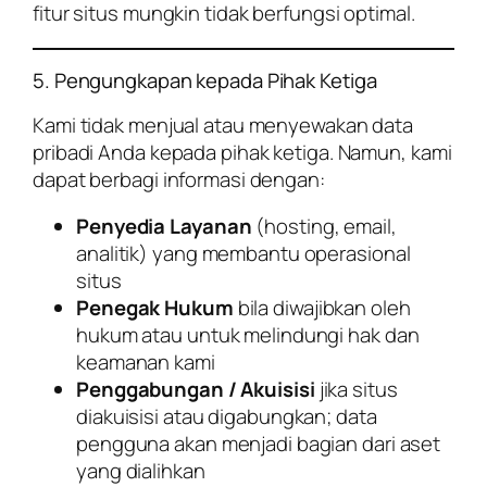
fitur situs mungkin tidak berfungsi optimal.
5. Pengungkapan kepada Pihak Ketiga
Kami tidak menjual atau menyewakan data
pribadi Anda kepada pihak ketiga. Namun, kami
dapat berbagi informasi dengan:
Penyedia Layanan
(hosting, email,
analitik) yang membantu operasional
situs
Penegak Hukum
bila diwajibkan oleh
hukum atau untuk melindungi hak dan
keamanan kami
Penggabungan / Akuisisi
jika situs
diakuisisi atau digabungkan; data
pengguna akan menjadi bagian dari aset
yang dialihkan