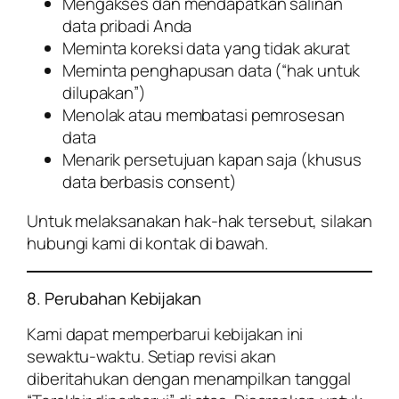
Mengakses dan mendapatkan salinan
data pribadi Anda
Meminta koreksi data yang tidak akurat
Meminta penghapusan data (“hak untuk
dilupakan”)
Menolak atau membatasi pemrosesan
data
Menarik persetujuan kapan saja (khusus
data berbasis consent)
Untuk melaksanakan hak‑hak tersebut, silakan
hubungi kami di kontak di bawah.
8. Perubahan Kebijakan
Kami dapat memperbarui kebijakan ini
sewaktu‑waktu. Setiap revisi akan
diberitahukan dengan menampilkan tanggal