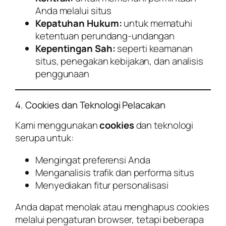
Anda melalui situs
Kepatuhan Hukum:
untuk mematuhi
ketentuan perundang‑undangan
Kepentingan Sah:
seperti keamanan
situs, penegakan kebijakan, dan analisis
penggunaan
4. Cookies dan Teknologi Pelacakan
Kami menggunakan
cookies
dan teknologi
serupa untuk:
Mengingat preferensi Anda
Menganalisis trafik dan performa situs
Menyediakan fitur personalisasi
Anda dapat menolak atau menghapus cookies
melalui pengaturan browser, tetapi beberapa