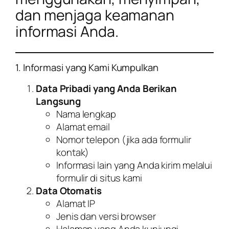
dan menjaga keamanan
informasi Anda.
1. Informasi yang Kami Kumpulkan
Data Pribadi yang Anda Berikan
Langsung
Nama lengkap
Alamat email
Nomor telepon (jika ada formulir
kontak)
Informasi lain yang Anda kirim melalui
formulir di situs kami
Data Otomatis
Alamat IP
Jenis dan versi browser
Halaman yang Anda kunjungi