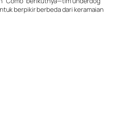
an “Como” berikutnya—tim
underdog
ntuk berpikir berbeda dari keramaian