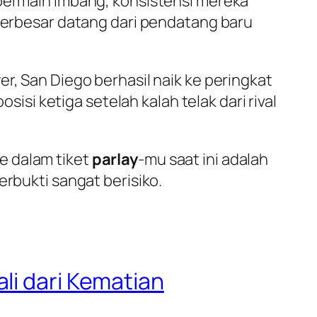
 bermain imbang, konsistensi mereka
 terbesar datang dari pendatang baru
r, San Diego berhasil naik ke peringkat
sisi ketiga setelah kalah telak dari rival
e dalam tiket
parlay
-mu saat ini adalah
erbukti sangat berisiko.
li dari Kematian