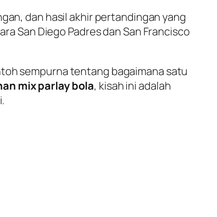
ngan, dan hasil akhir pertandingan yang
ntara San Diego Padres dan San Francisco
ontoh sempurna tentang bagaimana satu
an mix parlay bola
, kisah ini adalah
.