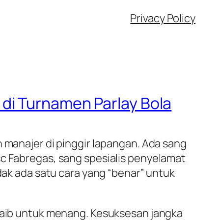
Privacy Policy
di Turnamen Parlay Bola
 manajer di pinggir lapangan. Ada sang
sc Fabregas, sang spesialis penyelamat
dak ada satu cara yang “benar” untuk
 ajaib untuk menang. Kesuksesan jangka