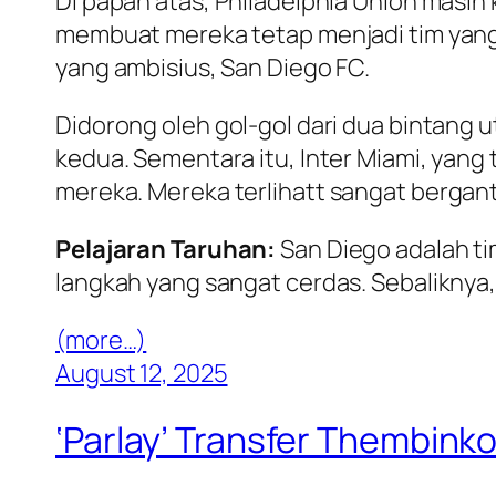
Di papan atas, Philadelphia Union masi
membuat mereka tetap menjadi tim yang p
yang ambisius, San Diego FC.
Didorong oleh gol-gol dari dua bintang 
kedua. Sementara itu, Inter Miami, yang ta
mereka. Mereka
terlihatt
sangat bergant
Pelajaran Taruhan:
San Diego adalah t
langkah yang sangat cerdas. Sebaliknya,
(more…)
August 12, 2025
‘Parlay’ Transfer Thembink