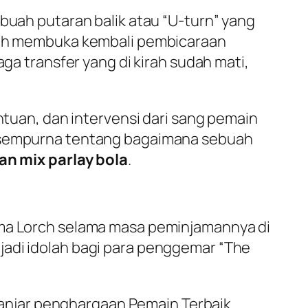
buah putaran balik atau “U-turn” yang
elah membuka kembali pembicaraan
ga transfer yang
di kirah
sudah mati,
ntuan, dan intervensi dari sang pemain
s sempurna tentang bagaimana sebuah
n mix parlay bola
.
rma Lorch selama masa peminjamannya di
jadi
idolah
bagi para penggemar “The
iganjar penghargaan Pemain Terbaik