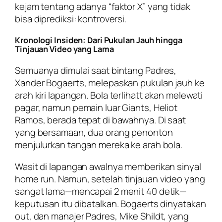
kejam tentang adanya “faktor X” yang tidak
bisa diprediksi: kontroversi.
Kronologi Insiden: Dari Pukulan Jauh hingga
Tinjauan Video yang Lama
Semuanya dimulai saat bintang Padres,
Xander Bogaerts, melepaskan pukulan jauh ke
arah kiri lapangan. Bola
terlihatt
akan melewati
pagar, namun pemain luar Giants, Heliot
Ramos, berada tepat di bawahnya. Di saat
yang bersamaan, dua orang penonton
menjulurkan tangan mereka ke arah bola.
Wasit di lapangan awalnya memberikan sinyal
home run
. Namun, setelah tinjauan video yang
sangat lama—mencapai 2 menit 40 detik—
keputusan itu dibatalkan. Bogaerts dinyatakan
out
, dan manajer Padres, Mike Shildt, yang