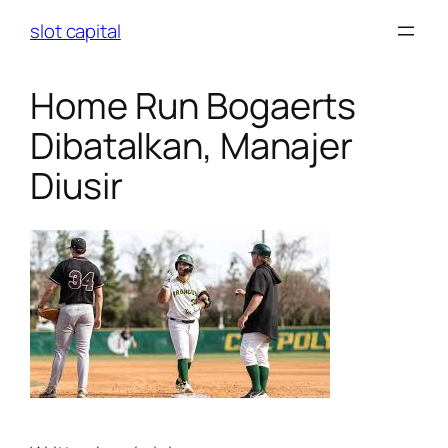
Skip
slot capital
to
content
Home Run Bogaerts
Dibatalkan, Manajer
Diusir