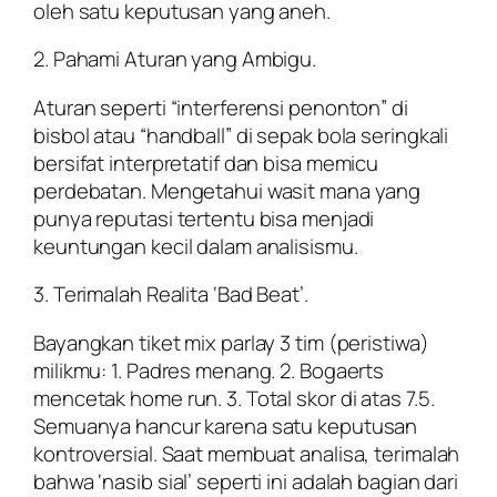
oleh satu keputusan yang aneh.
2. Pahami Aturan yang Ambigu.
Aturan seperti “interferensi penonton” di
bisbol atau “handball” di sepak bola seringkali
bersifat interpretatif dan bisa memicu
perdebatan. Mengetahui wasit mana yang
punya reputasi tertentu bisa menjadi
keuntungan kecil dalam analisismu.
3. Terimalah Realita ‘Bad Beat’.
Bayangkan tiket mix parlay 3 tim (peristiwa)
milikmu: 1. Padres menang. 2. Bogaerts
mencetak home run. 3. Total skor di atas 7.5.
Semuanya hancur karena satu keputusan
kontroversial. Saat membuat analisa, terimalah
bahwa ‘nasib sial’ seperti ini adalah bagian dari