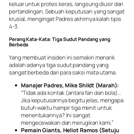
keluar untuk protes keras, langsung diusir dari
pertandingan. Sebuah
keputusan
yang sangat
krusial, mengingat Padres akhirnya kalah tipis
4-3.
Perang Kata-Kata: Tiga Sudut Pandang yang
Berbeda
Yang membuat insiden ini semakin menarik
adalah adanya tiga sudut pandang yang
sangat berbeda dari para saksi mata utama.
Manajer Padres, Mike Shildt (Marah):
“Tidak ada kontak (antara fan dan bola)…
Jika keputusannya begitu jelas, mengapa
butuh waktu hampir tiga menit untuk
menentukannya? Ini sangat
mengecewakan dan merugikan kami.”
Pemain Giants, Heliot Ramos (Setuju