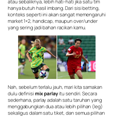
atau sebaliknya, lebih hati‑hati jika satu tim
hanya butuh hasil imbang. Dari sisi betting,
konteks seperti ini akan sangat memengaruhi
market 1×2, handicap, maupun over/under
yang sering jadi bahan racikan kamu.
Nah, sebelum terlalu jauh, mari kita samakan
dulu definisi
mix parlay
itu sendiri. Secara
sederhana, parlay adalah satu taruhan yang
menggabungkan dua atau lebih pilihan (leg)
sekaligus dalam satu tiket, dan semua pilihan