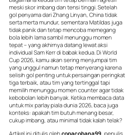
meski skor imbang dan tensi tinggi. Setelah
gol penyama dari Zhang Linyan, China tidak
serta merta mundur, sementara Matildas juga
tidak panik dan tetap mencoba memegang
bola lebih lama sambil menunggu momen
tepat – yang akhirnya datang lewat aksi
individual Sam Kerr di babak kedua. Di World
Cup 2026, kamu akan sering menjumpai tim
yang unggul namun tetap menyerang karena
selisih gol penting untuk persaingan peringkat
tiga terbaik, atau tim yang tertinggal tapi
memilih menunggu momen counter agar tidak
kebobolan lebih banyak. Ketika membaca data
untuk mix parlay piala dunia 2026, baca juga
konteks: apakah tim butuh menang besar,
cukup imbang, atau minimal tidak kalah telak?​
Artikel ini ditulis oleh
copacobana99
, penulis