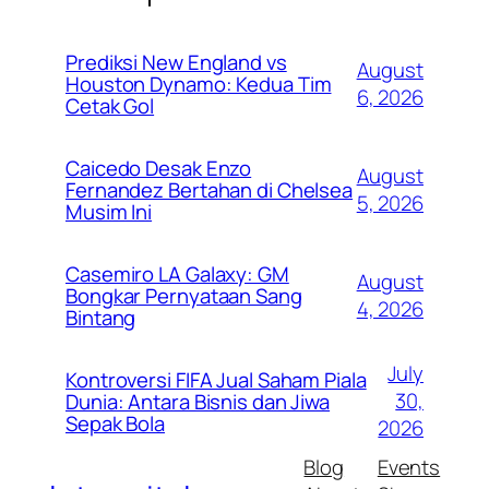
Prediksi New England vs
August
Houston Dynamo: Kedua Tim
6, 2026
Cetak Gol
Caicedo Desak Enzo
August
Fernandez Bertahan di Chelsea
5, 2026
Musim Ini
Casemiro LA Galaxy: GM
August
Bongkar Pernyataan Sang
4, 2026
Bintang
July
Kontroversi FIFA Jual Saham Piala
30,
Dunia: Antara Bisnis dan Jiwa
Sepak Bola
2026
Blog
Events