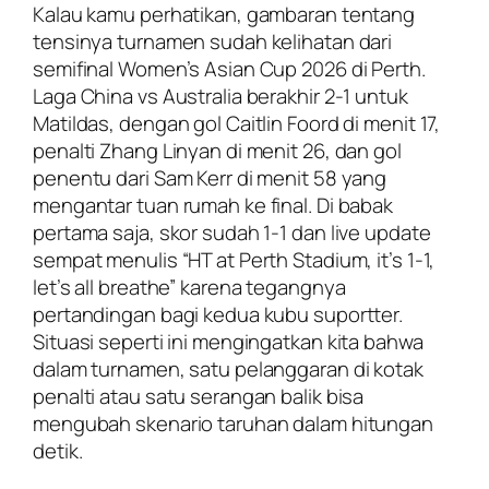
Kalau kamu perhatikan, gambaran tentang
tensinya turnamen sudah kelihatan dari
semifinal Women’s Asian Cup 2026 di Perth.
Laga China vs Australia berakhir 2-1 untuk
Matildas, dengan gol Caitlin Foord di menit 17,
penalti Zhang Linyan di menit 26, dan gol
penentu dari Sam Kerr di menit 58 yang
mengantar tuan rumah ke final. Di babak
pertama saja, skor sudah 1-1 dan live update
sempat menulis “HT at Perth Stadium, it’s 1-1,
let’s all breathe” karena tegangnya
pertandingan bagi kedua kubu suportter.
Situasi seperti ini mengingatkan kita bahwa
dalam turnamen, satu pelanggaran di kotak
penalti atau satu serangan balik bisa
mengubah skenario taruhan dalam hitungan
detik.