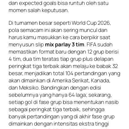
dan expected goals bisa runtuh oleh satu
momen salah keputusan.​
Di turnamen besar seperti World Cup 2026,
pola semacam ini akan sering muncul dan
harus kamu masukkan ke cara berpikir saat
menyusun slip
mix parlay 3 tim
. FIFA sudah
memastikan format baru dengan 12 grup berisi
4 tim, dua tim teratas tiap grup plus delapan
peringkat tiga terbaik akan melaju ke babak 32
besar, menjadikan total 104 pertandingan yang
akan dimainkan di Amerika Serikat, Kanada,
dan Meksiko. Bandingkan dengan edisi
sebelumnya yang hanya 64 laga; sekarang,
setiap gol di fase grup bisa menentukan nasib
sebagai peringkat tiga terbaik, sehingga
banyak pertandingan yang di akhir fase grup
dimainkan dengan intensitas ekstra tinggi