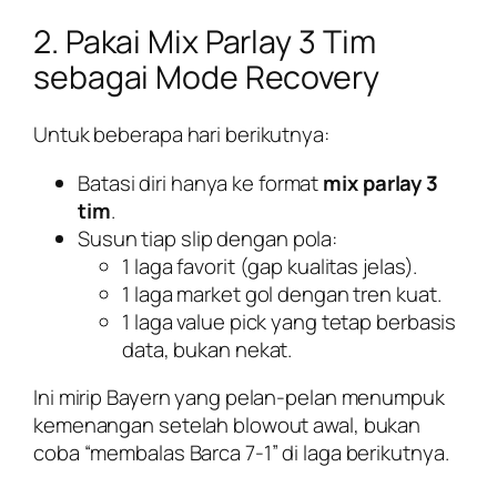
2. Pakai Mix Parlay 3 Tim
sebagai Mode Recovery
Untuk beberapa hari berikutnya:
Batasi diri hanya ke format
mix parlay 3
tim
.
Susun tiap slip dengan pola:
1 laga favorit (gap kualitas jelas).
1 laga market gol dengan tren kuat.
1 laga value pick yang tetap berbasis
data, bukan nekat.
Ini mirip Bayern yang pelan-pelan menumpuk
kemenangan setelah blowout awal, bukan
coba “membalas Barca 7-1” di laga berikutnya.