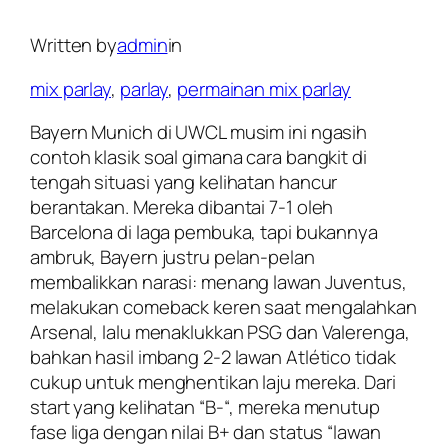
Written by
admin
in
mix parlay
, 
parlay
, 
permainan mix parlay
Bayern Munich di UWCL musim ini ngasih
contoh klasik soal gimana cara bangkit di
tengah situasi yang kelihatan hancur
berantakan. Mereka dibantai 7-1 oleh
Barcelona di laga pembuka, tapi bukannya
ambruk, Bayern justru pelan-pelan
membalikkan narasi: menang lawan Juventus,
melakukan comeback keren saat mengalahkan
Arsenal, lalu menaklukkan PSG dan Valerenga,
bahkan hasil imbang 2-2 lawan Atlético tidak
cukup untuk menghentikan laju mereka. Dari
start yang kelihatan “B-“, mereka menutup
fase liga dengan nilai B+ dan status “lawan