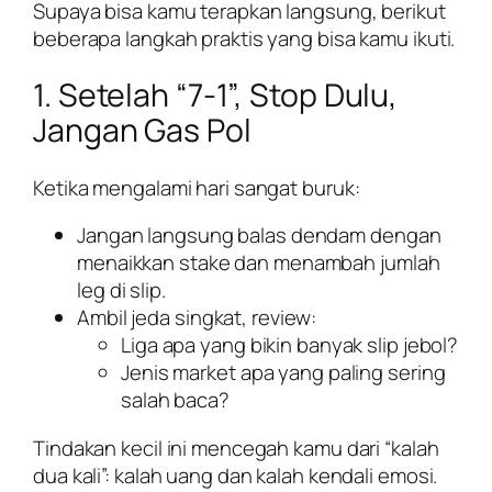
Supaya bisa kamu terapkan langsung, berikut
beberapa langkah praktis yang bisa kamu ikuti.
1. Setelah “7-1”, Stop Dulu,
Jangan Gas Pol
Ketika mengalami hari sangat buruk:
Jangan langsung balas dendam dengan
menaikkan stake dan menambah jumlah
leg di slip.
Ambil jeda singkat, review:
Liga apa yang bikin banyak slip jebol?
Jenis market apa yang paling sering
salah baca?
Tindakan kecil ini mencegah kamu dari “kalah
dua kali”: kalah uang dan kalah kendali emosi.