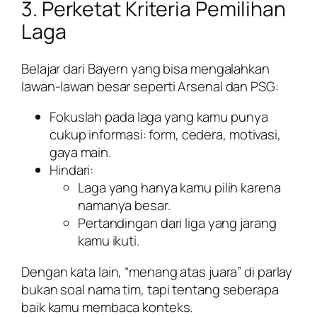
3. Perketat Kriteria Pemilihan
Laga
Belajar dari Bayern yang bisa mengalahkan
lawan-lawan besar seperti Arsenal dan PSG:​
Fokuslah pada laga yang kamu punya
cukup informasi: form, cedera, motivasi,
gaya main.
Hindari:
Laga yang hanya kamu pilih karena
namanya besar.
Pertandingan dari liga yang jarang
kamu ikuti.
Dengan kata lain, “menang atas juara” di parlay
bukan soal nama tim, tapi tentang seberapa
baik kamu membaca konteks.