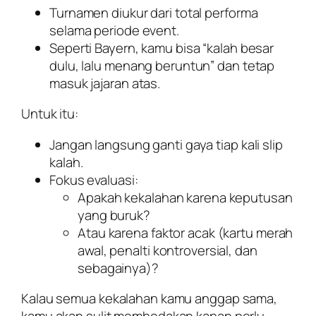
Turnamen diukur dari total performa
selama periode event.
Seperti Bayern, kamu bisa “kalah besar
dulu, lalu menang beruntun” dan tetap
masuk jajaran atas.
Untuk itu:
Jangan langsung ganti gaya tiap kali slip
kalah.
Fokus evaluasi:
Apakah kekalahan karena keputusan
yang buruk?
Atau karena faktor acak (kartu merah
awal, penalti kontroversial, dan
sebagainya)?
Kalau semua kekalahan kamu anggap sama,