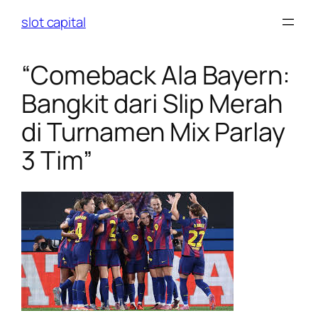
Skip
slot capital
to
content
“Comeback Ala Bayern:
Bangkit dari Slip Merah
di Turnamen Mix Parlay
3 Tim”