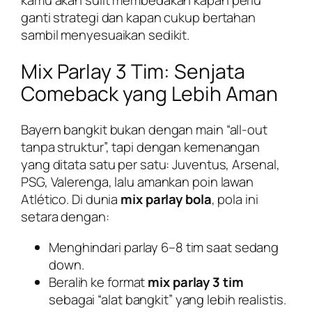
kamu akan sulit membedakan kapan perlu
ganti strategi dan kapan cukup bertahan
sambil menyesuaikan sedikit.
Mix Parlay 3 Tim: Senjata
Comeback yang Lebih Aman
Bayern bangkit bukan dengan main “all-out
tanpa struktur”, tapi dengan kemenangan
yang ditata satu per satu: Juventus, Arsenal,
PSG, Valerenga, lalu amankan poin lawan
Atlético. Di dunia
mix parlay bola
, pola ini
setara dengan:​
Menghindari parlay 6–8 tim saat sedang
down.
Beralih ke format
mix parlay 3 tim
sebagai “alat bangkit” yang lebih realistis.