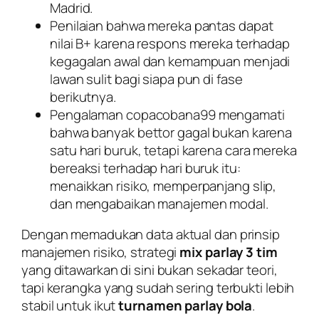
Madrid.​
Penilaian bahwa mereka pantas dapat
nilai B+ karena respons mereka terhadap
kegagalan awal dan kemampuan menjadi
lawan sulit bagi siapa pun di fase
berikutnya.​
Pengalaman
copacobana99
mengamati
bahwa banyak bettor gagal bukan karena
satu hari buruk, tetapi karena cara mereka
bereaksi terhadap hari buruk itu:
menaikkan risiko, memperpanjang slip,
dan mengabaikan manajemen modal.
Dengan memadukan data aktual dan prinsip
manajemen risiko, strategi
mix parlay 3 tim
yang ditawarkan di sini bukan sekadar teori,
tapi kerangka yang sudah sering terbukti lebih
stabil untuk ikut
turnamen parlay bola
.