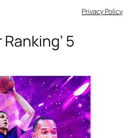
Privacy Policy
 Ranking’ 5