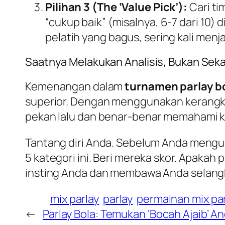
Pilihan 3 (The ‘Value Pick’):
Cari ti
“cukup baik” (misalnya, 6-7 dari 10)
pelatih yang bagus, sering kali menj
Saatnya Melakukan Analisis, Bukan Sek
Kemenangan dalam
turnamen parlay b
superior. Dengan menggunakan kerangka 
pekan lalu dan benar-benar memahami ke
Tantang diri Anda. Sebelum Anda mengunci
5 kategori ini. Beri mereka skor. Apaka
insting Anda dan membawa Anda selangkah
mix parlay
parlay
permainan mix par
←
Parlay Bola: Temukan ‘Bocah Ajaib’ And