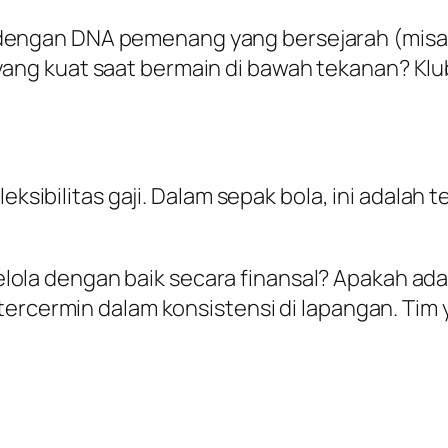
 dengan DNA pemenang yang bersejarah (misal
ng kuat saat bermain di bawah tekanan? Klub-k
eksibilitas gaji. Dalam sepak bola, ini adalah 
lola dengan baik secara finansal? Apakah ada
i tercermin dalam konsistensi di lapangan. Tim