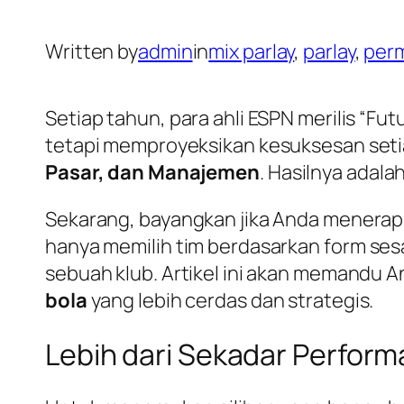
Written by
admin
in
mix parlay
, 
parlay
, 
perm
Setiap tahun, para ahli ESPN merilis “Fu
tetapi memproyeksikan kesuksesan setia
Pasar, dan Manajemen
. Hasilnya adal
Sekarang, bayangkan jika Anda menerapk
hanya memilih tim berdasarkan
form
ses
sebuah klub. Artikel ini akan memandu
bola
yang lebih cerdas dan strategis.
Lebih dari Sekadar Performa