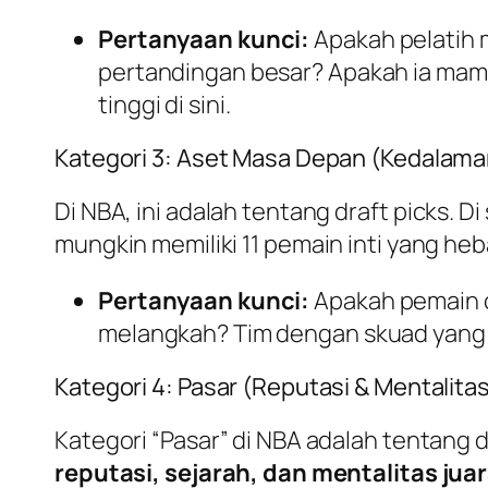
Pertanyaan kunci:
Apakah pelatih m
pertandingan besar? Apakah ia mamp
tinggi di sini.
Kategori 3: Aset Masa Depan (Kedalama
Di NBA, ini adalah tentang
draft picks
. D
mungkin memiliki 11 pemain inti yang heba
Pertanyaan kunci:
Apakah pemain c
melangkah? Tim dengan skuad yang 
Kategori 4: Pasar (Reputasi & Mentalitas
Kategori “Pasar” di NBA adalah tentang d
reputasi, sejarah, dan mentalitas jua