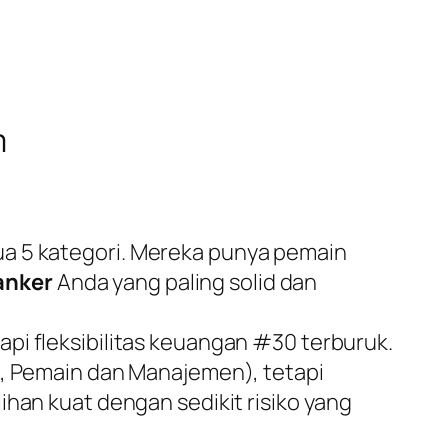
m
ua 5 kategori. Mereka punya pemain
anker
Anda yang paling solid dan
api fleksibilitas keuangan #30 terburuk.
ya, Pemain dan Manajemen), tetapi
lihan kuat dengan sedikit risiko yang