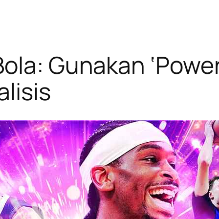
ola: Gunakan ‘Power
lisis