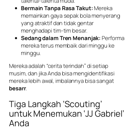
talenta-talenta muda.
Bermain Tanpa Rasa Takut:
Mereka
memainkan gaya sepak bola menyerang
yang atraktif dan tidak gentar
menghadapi tim-tim besar.
Sedang dalam Tren Menanjak:
Performa
mereka terus membaik dari minggu ke
minggu.
Mereka adalah “cerita terindah” di setiap
musim, dan jika Anda bisa mengidentifikasi
mereka lebih awal, imbalannya bisa sangat
besarr
.
Tiga Langkah ‘Scouting’
untuk Menemukan ‘JJ Gabriel’
Anda