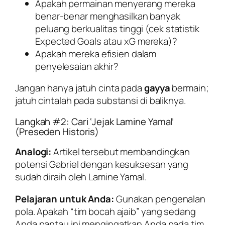
Apakah permainan menyerang mereka
benar-benar menghasilkan banyak
peluang berkualitas tinggi (cek statistik
Expected Goals
atau xG mereka)?
Apakah mereka efisien dalam
penyelesaian akhir?
Jangan hanya jatuh cinta pada
gayya
bermain;
jatuh cintalah pada substansi di baliknya.
Langkah #2: Cari ‘Jejak Lamine Yamal’
(Preseden Historis)
Analogi:
Artikel tersebut membandingkan
potensi Gabriel dengan kesuksesan yang
sudah diraih oleh Lamine Yamal.
Pelajaran untuk Anda:
Gunakan pengenalan
pola. Apakah “tim bocah ajaib” yang sedang
Anda pantau ini mengingatkan Anda pada tim