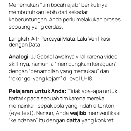
Menemukan “tim bocah ajaib” berikutnya
membutuhkan lebih dari sekadar
keberuntungan. Anda perlu melakukan proses
scouting
yang cerdas.
Langkah #1: Percayai Mata, Lalu Verifikasi
dengan Data
Analogi:
JJ Gabriel awalnya viral karena video
skill-nya, namun ia “membungkam keraguan”
dengan “penampilan yang memukau” dan
“rekor gol yang kejam” di level U-18.
Pelajaran untuk Anda:
Tidak apa-apa untuk
tertarik pada sebuah tim karena mereka
memainkan sepak bola yang indah ditonton
(
eye test
). Namun, Anda
wajibb
memverifikasi
“keindahan” itu dengan
datta
yang konkret.