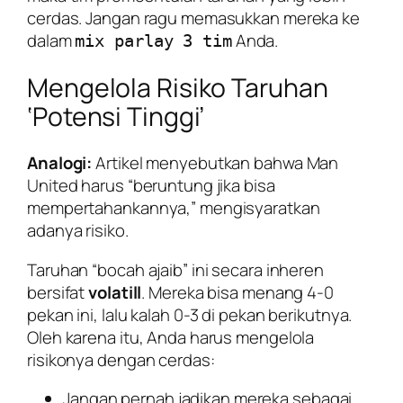
cerdas. Jangan ragu memasukkan mereka ke
dalam
Anda.
mix parlay 3 tim
Mengelola Risiko Taruhan
‘Potensi Tinggi’
Analogi:
Artikel menyebutkan bahwa Man
United harus “beruntung jika bisa
mempertahankannya,” mengisyaratkan
adanya risiko.
Taruhan “bocah ajaib” ini secara inheren
bersifat
volatill
. Mereka bisa menang 4-0
pekan ini, lalu kalah 0-3 di pekan berikutnya.
Oleh karena itu, Anda harus mengelola
risikonya dengan cerdas:
Jangan pernah jadikan mereka sebagai