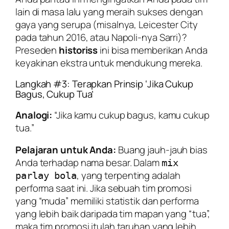
lain di masa lalu yang meraih sukses dengan
gaya yang serupa (misalnya, Leicester City
pada tahun 2016, atau Napoli-nya Sarri)?
Preseden
historiss
ini bisa memberikan Anda
keyakinan ekstra untuk mendukung mereka.
Langkah #3: Terapkan Prinsip ‘Jika Cukup
Bagus, Cukup Tua’
Analogi:
“Jika kamu cukup bagus, kamu cukup
tua.”
Pelajaran untuk Anda:
Buang jauh-jauh bias
Anda terhadap nama besar. Dalam
mix
, yang terpenting adalah
parlay bola
performa
saat ini
. Jika sebuah tim promosi
yang “muda” memiliki statistik dan performa
yang lebih baik daripada tim mapan yang “tua”,
maka tim promosi itulah taruhan yang lebih