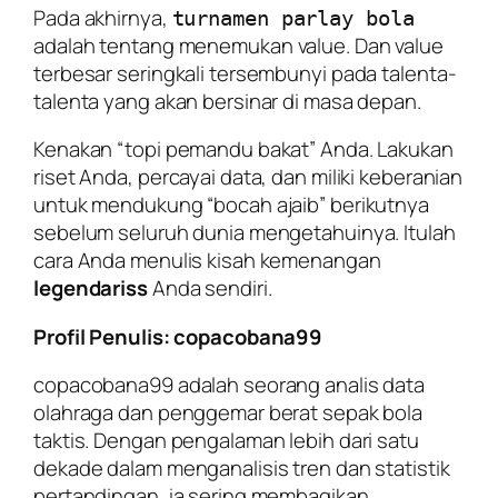
Pada akhirnya,
turnamen parlay bola
adalah tentang menemukan
value
. Dan
value
terbesar seringkali tersembunyi pada talenta-
talenta yang akan bersinar di masa depan.
Kenakan “topi pemandu bakat” Anda. Lakukan
riset Anda, percayai data, dan miliki keberanian
untuk mendukung “bocah ajaib” berikutnya
sebelum seluruh dunia mengetahuinya. Itulah
cara Anda menulis kisah kemenangan
legendariss
Anda sendiri.
Profil Penulis: copacobana99
copacobana99 adalah seorang analis data
olahraga dan penggemar berat sepak bola
taktis. Dengan pengalaman lebih dari satu
dekade dalam menganalisis tren dan statistik
pertandingan, ia sering membagikan