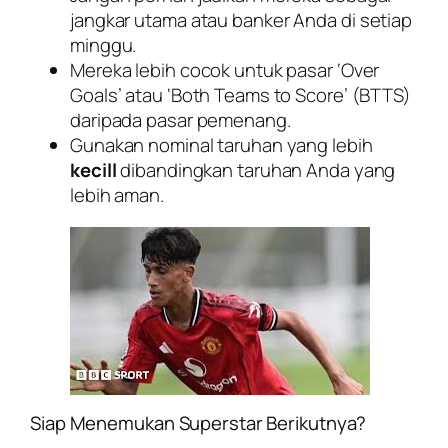
jangkar utama atau
banker
Anda di setiap
minggu.
Mereka lebih cocok untuk pasar ‘Over
Goals’ atau ‘Both Teams to Score’ (BTTS)
daripada pasar pemenang.
Gunakan nominal taruhan yang lebih
kecill
dibandingkan taruhan Anda yang
lebih aman.
Siap Menemukan Superstar Berikutnya?