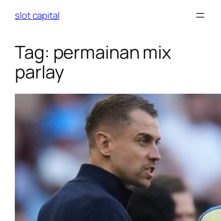
Skip
slot capital
to
content
Tag:
permainan mix
parlay